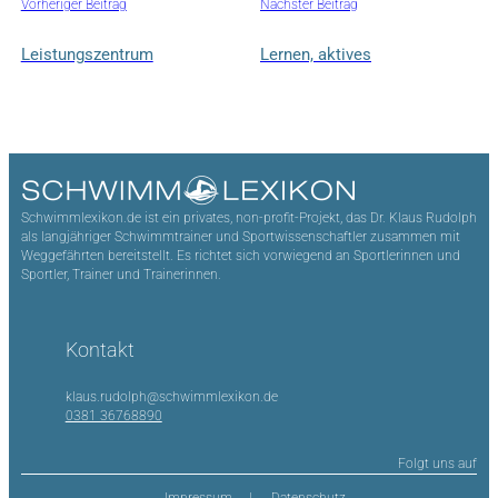
Vorheriger Beitrag
Nächster Beitrag
Leistungszentrum
Lernen, aktives
Schwimmlexikon.de ist ein privates, non-profit-Projekt, das Dr. Klaus Rudolph
als langjähriger Schwimmtrainer und Sportwissenschaftler zusammen mit
Weggefährten bereitstellt. Es richtet sich vorwiegend an Sportlerinnen und
Sportler, Trainer und Trainerinnen.
Kontakt
klaus.rudolph@schwimmlexikon.de
0381 36768890
Folgt uns auf