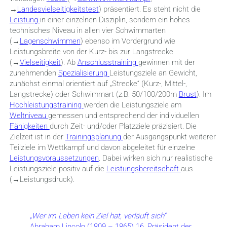
→
Landesvielseitigkeitstest
) präsentiert. Es steht nicht die
Leistung
in einer einzelnen Disziplin, sondern ein hohes
technisches Niveau in allen vier Schwimmarten
(→
Lagenschwimmen
) ebenso im Vordergrund wie
Leistungsbreite von der Kurz- bis zur Langstrecke
(→
Vielseitigkeit
). Ab
Anschlusstraining
gewinnen mit der
zunehmenden
Spezialisierung
Leistungsziele an Gewicht,
zunächst einmal orientiert auf „Strecke“ (Kurz-, Mittel-,
Langstrecke) oder Schwimmart (z.B. 50/100/200m
Brust
). Im
Hochleistungstraining
werden die Leistungsziele am
Weltniveau
gemessen und entsprechend der individuellen
Fähigkeiten
durch Zeit- und/oder Platzziele präzisiert. Die
Zielzeit ist in der
Trainingsplanung
der Ausgangspunkt weiterer
Teilziele im Wettkampf und davon abgeleitet für einzelne
Leistungsvoraussetzungen
. Dabei wirken sich nur realistische
Leistungsziele positiv auf die
Leistungsbereitschaft
aus
(→Leistungsdruck).
„Wer im Leben kein Ziel hat, verläuft sich“
Abraham Lincoln (1809 – 1865) 16. Präsident der