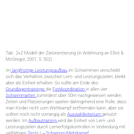
Tab.: 2×2 Modell der Zielorientierung (in Anlehnung an Elliot &
McGregor, 2001, S. 502)
Im
langfristige Leistungsaufbau
im Schwimmen verschiebt
sich das Verhältnis zwischen Lern- und Leistungszielen, bleibt
aber als Einheit erhalten. So sollte am Ende des
Grundlagentrainings
die
Feinkoordination
in allen vier
Schwimmarten
zumindest über 50m nachgewiesen werden.
Zeiten und Platzierungen spielen dahingehend eine Rolle, dass
man Kinder nicht vom Wettkampf entfremden kann, aber sie
sollten noch nicht vorrangig als
Auswahlkriterium
genutzt
werden. Im
Aufbautraining
wird die Einheit von Lern- und
Leistungszielen durch Lernerfolgskontrollen in Verbindung mit
vielfältigen
Tests
(→
Schwimm-Mehrkampf
,