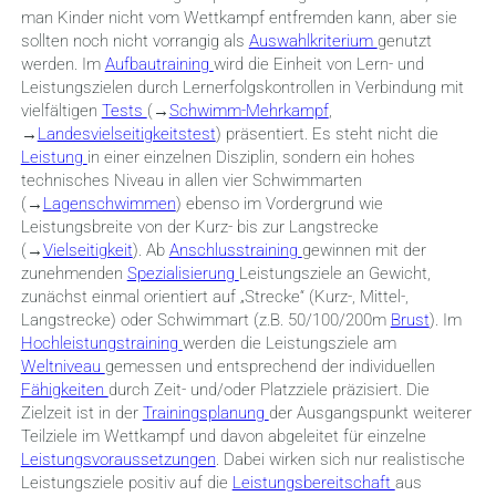
man Kinder nicht vom Wettkampf entfremden kann, aber sie
sollten noch nicht vorrangig als
Auswahlkriterium
genutzt
werden. Im
Aufbautraining
wird die Einheit von Lern- und
Leistungszielen durch Lernerfolgskontrollen in Verbindung mit
vielfältigen
Tests
(→
Schwimm-Mehrkampf
,
→
Landesvielseitigkeitstest
) präsentiert. Es steht nicht die
Leistung
in einer einzelnen Disziplin, sondern ein hohes
technisches Niveau in allen vier Schwimmarten
(→
Lagenschwimmen
) ebenso im Vordergrund wie
Leistungsbreite von der Kurz- bis zur Langstrecke
(→
Vielseitigkeit
). Ab
Anschlusstraining
gewinnen mit der
zunehmenden
Spezialisierung
Leistungsziele an Gewicht,
zunächst einmal orientiert auf „Strecke“ (Kurz-, Mittel-,
Langstrecke) oder Schwimmart (z.B. 50/100/200m
Brust
). Im
Hochleistungstraining
werden die Leistungsziele am
Weltniveau
gemessen und entsprechend der individuellen
Fähigkeiten
durch Zeit- und/oder Platzziele präzisiert. Die
Zielzeit ist in der
Trainingsplanung
der Ausgangspunkt weiterer
Teilziele im Wettkampf und davon abgeleitet für einzelne
Leistungsvoraussetzungen
. Dabei wirken sich nur realistische
Leistungsziele positiv auf die
Leistungsbereitschaft
aus