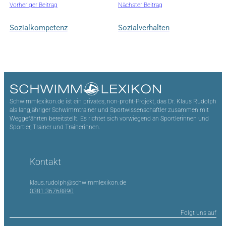
Vorheriger Beitrag
Nächster Beitrag
Sozialkompetenz
Sozialverhalten
Schwimmlexikon.de ist ein privates, non-profit-Projekt, das Dr. Klaus Rudolph
als langjähriger Schwimmtrainer und Sportwissenschaftler zusammen mit
Weggefährten bereitstellt. Es richtet sich vorwiegend an Sportlerinnen und
Sportler, Trainer und Trainerinnen.
Kontakt
klaus.rudolph@schwimmlexikon.de
0381 36768890
Folgt uns auf