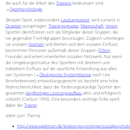
die auch für die Arbeit des
Trainers
bedeutsam sind.
→
Sportpsychologie
Beispiel:
Sport, insbesondere
Leistungssport
, wird zumeist in
Gruppen
ausgetragen:
Trainingsgruppe
,
Mannschaft
,
Verein
.
Sportler identifizieren sich als Mitglieder dieser Gruppen, die
sie gegenüber Fremdgruppen bevorzugen. Zugleich unterliegen
sie sozialen
Normen
und Werten und dem sozialen Einfluss
bestimmter Personen außerhalb dieser Gruppen (
Eltern,
Freunde) und einem erweiterten sozialen Netzwerk. Nur wenn
die Umgebungsstruktur des Sportlers mit direktem und
indirektem Einfluss auf die sportliche Entwicklung aus allen
vier Systemen (→
Ökologische Systemtheorie
nach Urie
Bronfenbrenne
r
)
entwicklungsgerecht ist, besteht eine hohe
Wahrscheinlichkeit, dass der förderungswürdige Sportler den
gesamten
langfristigen Leistungsaufbau
aktiv und erfolgreich
vollzieht (Carlson 1993). Eine besonders wichtige Rolle spielt
dabei der
Trainer
.
Mehr zum Thema:
http://www.spektrum.de/lexikon/psychologie/sozialpsychol