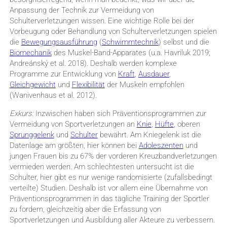
Anpassung der Technik zur Vermeidung von
Schulterverletzungen wissen. Eine wichtige Rolle bei der
Vorbeugung oder Behandlung von Schulterverletzungen spielen
die
Bewegungsausführung
(
Schwimmtechnik
) selbst und die
Biomechanik
des Muskel-Band-Apparates (u.a. Havriluk 2019;
Andreánský et al. 2018). Deshalb werden komplexe
Programme zur Entwicklung von
Kraft
,
Ausdauer
,
Gleichgewicht
und
Flexibilität
der Muskeln empfohlen
(Wanivenhaus et al. 2012).
Exkurs:
Inzwischen haben sich Präventionsprogrammen zur
Vermeidung von Sportverletzungen an
Knie
,
Hüfte
, oberen
Sprunggelenk
und
Schulter
bewährt. Am Kniegelenk ist die
Datenlage am größten, hier können bei
Adoleszenten
und
jungen Frauen bis zu 67% der vorderen Kreuzbandverletzungen
vermieden werden. Am schlechtesten untersucht ist die
Schulter, hier gibt es nur wenige randomisierte (zufallsbedingt
verteilte) Studien. Deshalb ist vor allem eine Übernahme von
Präventionsprogrammen in das tägliche Training der Sportler
zu fordern, gleichzeitig aber die Erfassung von
Sportverletzungen und Ausbildung aller Akteure zu verbessern.