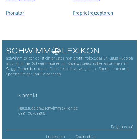
Pronator
Proprio(re)zeptoren
Schwimmlexikon.de ist ein privates, non-profit-Projekt, das Dr. Klaus Rudolph
als langjähriger Schwimmtrainer und Sportwissenschaftler zusammen mit
Weggefährten bereitstellt. Es richtet sich vorwiegend an Sportlerinnen und
Sportler, Trainer und Trainerinnen.
Kontakt
klaus.rudolph@schwimmlexikon.de
0381 36768890
Folgt uns auf
Impressum
Datenschutz