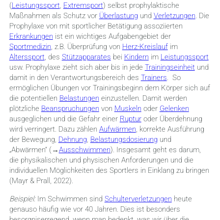
(
Leistungssport
,
Extremsport
) selbst prophylaktische
Maßnahmen als Schutz vor
Überlastung
und
Verletzungen
. Die
Prophylaxe von mit sportlicher Betätigung assoziierten
Erkrankungen
ist ein wichtiges Aufgabengebiet der
Sportmedizin
, z.B. Überprüfung von
Herz-Kreislauf
im
Alterssport
, des
Stützapparates
bei
Kindern
im
Leistungssport
usw. Prophylaxe zieht sich aber bis in jede
Trainingseinheit
und
damit in den Verantwortungsbereich des
Trainers
. So
ermöglichen Übungen vor Trainingsbeginn dem Körper sich auf
die potentiellen
Belastungen
einzustellen. Damit werden
plötzliche
Beanspruchungen
von
Muskeln
oder
Gelenken
ausgeglichen und die Gefahr einer
Ruptur
oder Überdehnung
wird verringert. Dazu zählen
Aufwärmen
, korrekte Ausführung
der Bewegung,
Dehnung
,
Belastungsdosierung
und
„Abwärmen“ (→
Ausschwimmen
). Insgesamt geht es darum,
die physi­kalischen und physischen Anforderungen und die
individuellen Möglichkeiten des Sportlers in Einklang zu bringen
(Mayr & Prall, 2022).
Beispiel:
Im Schwimmen sind
Schulterverletzungen
heute
genauso häufig wie vor 40 Jahren. Dies ist besonders
besorgniserregend, wenn man bedenkt, was wir über die