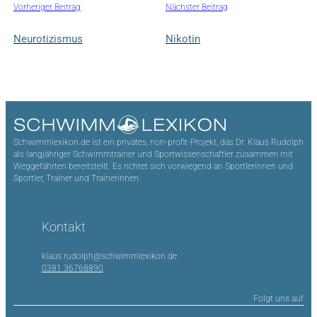
Vorheriger Beitrag
Nächster Beitrag
Neurotizismus
Nikotin
Schwimmlexikon.de ist ein privates, non-profit-Projekt, das Dr. Klaus Rudolph
als langjähriger Schwimmtrainer und Sportwissenschaftler zusammen mit
Weggefährten bereitstellt. Es richtet sich vorwiegend an Sportlerinnen und
Sportler, Trainer und Trainerinnen.
Kontakt
klaus.rudolph@schwimmlexikon.de
0381 36768890
Folgt uns auf