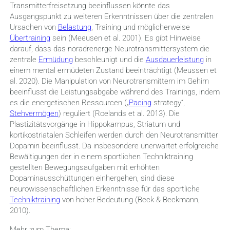
Transmitterfreisetzung beeinflussen könnte das
Ausgangspunkt zu weiteren Erkenntnissen über die zentralen
Ursachen von
Belastung
, Training und möglicherweise
Übertraining
sein (Meeusen et al. 2001). Es gibt Hinweise
darauf, dass das noradrenerge Neurotransmittersystem die
zentrale
Ermüdung
beschleunigt und die
Ausdauerleistung
in
einem mental ermüdeten Zustand beeinträchtigt (Meussen et
al. 2020). Die Manipulation von Neurotransmittern im Gehirn
beeinflusst die Leistungsabgabe während des Trainings, indem
es die energetischen Ressourcen („
Pacing
strategy“,
Stehvermögen
) reguliert (Roelands et al. 2013).
Die
Plastizitätsvorgänge in Hippokampus, Striatum und
kortikostriatalen Schleifen werden durch den Neurotransmitter
Dopamin beeinflusst. Da insbesondere unerwartet erfolgreiche
Bewältigungen der in einem sportlichen Techniktraining
gestellten Bewegungsaufgaben mit erhöhten
Dopaminausschüttungen einhergehen, sind diese
neurowissenschaftlichen Erkenntnisse für das sportliche
Techniktraining
von hoher Bedeutung (Beck & Beckmann,
2010).
Mehr zum Thema: