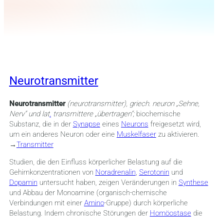
Neurotransmitter
Neurotransmitter
(neurotransmitter),
griech. neuron „Sehne,
Nerv“ und lat
.
transmittere
„
übertragen“;
biochemische
Substanz, die in der
Synapse
eines
Neurons
freigesetzt wird,
um ein anderes Neuron oder eine
Muskelfaser
zu aktivieren.
→
Transmitter
Studien, die den Einfluss körperlicher Belastung auf die
Gehirnkonzentrationen von
Noradrenalin
,
Serotonin
und
Dopamin
untersucht haben, zeigen Veränderungen in
Synthese
und Abbau der Monoamine (organisch-chemische
Verbindungen mit einer
Amino
-Gruppe) durch körperliche
Belastung. Indem chronische Störungen der
Homöostase
die