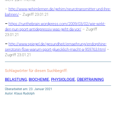
–
http://www.gehirnlernen.de/gehirn/neurotransmitter-und-ihre-
bahnen/
– Zugriff 23.01.21
–
https://runthebrain.wordpress.com/2009/03/02/wie-wirkt-
den-nun-sport-antidepressiv-was-geht-da-vor/
– Zugriff
23.01.21
–
http://www.spiegel.de/gesundheit/ernaehrung/endorphine-
serotonin-flow-warum-sport-gluecklich-macht-a-959763.html
–
Zugriff 23.01.21
Schlagwörter für diesen Suchbegriff:
BELASTUNG
,
BIOCHEMIE
,
PHYSIOLOGIE
,
ÜBERTRAINING
Überarbeitet am: 23. Januar 2021
Autor: Klaus Rudolph