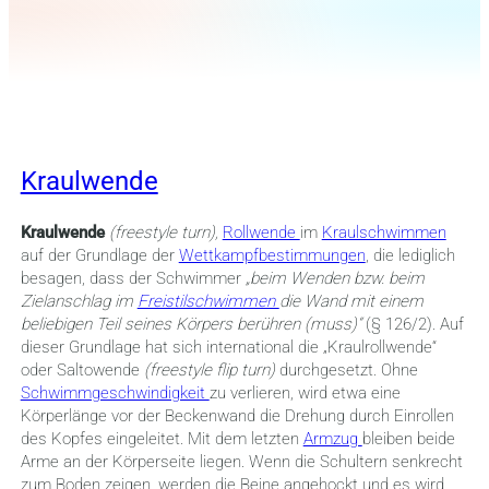
Kraulwende
Kraulwende
(freestyle turn),
Rollwende
im
Kraulschwimmen
auf der Grundlage der
Wettkampfbestimmungen
, die lediglich
besagen, dass der Schwimmer
„b
eim Wenden bzw. beim
Zielanschlag im
Freistilschwimmen
die Wand mit einem
beliebigen Teil seines Körpers berühren (muss)“
(§ 126/2). Auf
dieser Grundlage hat sich international die „Kraulrollwende“
oder Saltowende
(freestyle flip turn)
durchgesetzt. Ohne
Schwimmgeschwindigkeit
zu verlieren, wird etwa eine
Körperlänge vor der Beckenwand die Drehung durch Einrollen
des Kopfes eingeleitet. Mit dem letzten
Armzug
bleiben beide
Arme an der Körperseite liegen. Wenn die Schultern senkrecht
zum Boden zeigen, werden die Beine angehockt und es wird