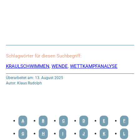
Schlagwörter für diesen Suchbegriff:
KRAULSCHWIMMEN
,
WENDE
,
WETTKAMPFANALYSE
Überarbeitet am: 13. August 2025
Autor: Klaus Rudolph
A
B
C
D
E
F
G
H
I
J
K
L