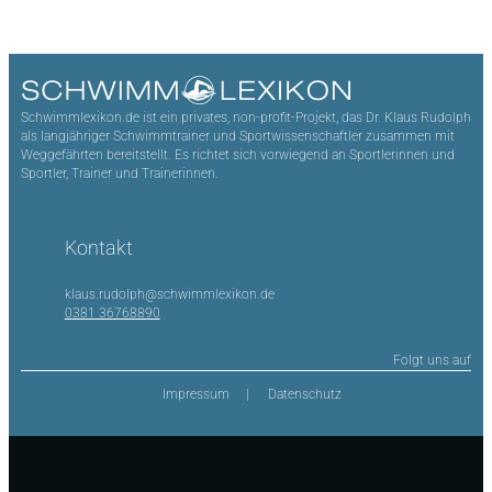
Schwimmlexikon.de ist ein privates, non-profit-Projekt, das Dr. Klaus Rudolph
als langjähriger Schwimmtrainer und Sportwissenschaftler zusammen mit
Weggefährten bereitstellt. Es richtet sich vorwiegend an Sportlerinnen und
Sportler, Trainer und Trainerinnen.
Kontakt
klaus.rudolph@schwimmlexikon.de
0381 36768890
Folgt uns auf
Impressum
Datenschutz