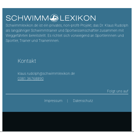
Schwimmlexikon.de ist ein privates, non-profit-Projekt, das Dr. Klaus Rudolph
als langjähriger Schwimmtrainer und Sportwissenschaftler zusammen mit
Weggefährten bereitstellt. Es richtet sich vorwiegend an Sportlerinnen und
Sportler, Trainer und Trainerinnen.
Kontakt
klaus.rudolph@schwimmlexikon.de
0381 36768890
Folgt uns auf
Impressum
Datenschutz