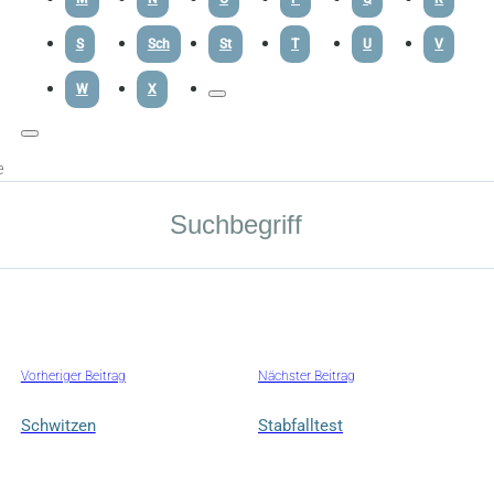
S
Sch
St
T
U
V
W
X
e
Vorheriger Beitrag
Nächster Beitrag
Schwitzen
Stabfalltest