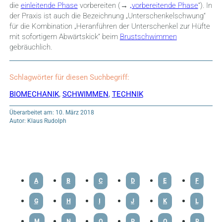
die
einleitende Phase
vorbereiten (→
„vorbereitende Phase
“). In
der Praxis ist auch die Bezeichnung „Unterschenkelschwung“
für die Kombination „Heranführen der Unterschenkel zur Hüfte
mit sofortigem Abwärtskick“ beim
Brustschwimmen
gebräuchlich.
Schlagwörter für diesen Suchbegriff:
BIOMECHANIK
,
SCHWIMMEN
,
TECHNIK
Überarbeitet am: 10. März 2018
Autor: Klaus Rudolph
A
B
C
D
E
F
G
H
I
J
K
L
M
N
O
P
Q
R