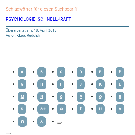
Schlagwörter für diesen Suchbegriff:
PSYCHOLOGIE
,
SCHNELLKRAFT
Überarbeitet am: 18. April 2018
Autor: Klaus Rudolph
A
B
C
D
E
F
G
H
I
J
K
L
M
N
O
P
Q
R
S
Sch
St
T
U
V
W
X