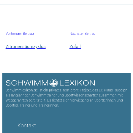
Vorheriger Beitrag
Nächster Beitrag
Zitronensäurezyklus
Zufall
Schwimmlexikon.de ist ein privates, non-profit-Projekt, das Dr. Klaus Rudolph
als langjähriger Schwimmtrainer und Sportwissenschaftler zusammen mit
Weggefährten bereitstellt. Es richtet sich vorwiegend an Sportlerinnen und
Sportler, Trainer und Trainerinnen.
Kontakt