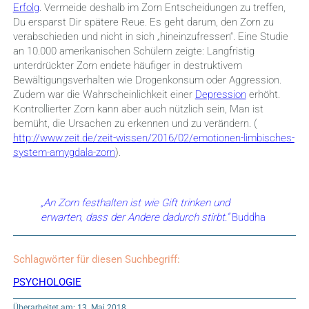
Erfolg
. Vermeide deshalb im Zorn Entscheidungen zu treffen,
Du ersparst Dir spätere Reue. Es geht darum, den Zorn zu
verabschieden und nicht in sich „hineinzufressen“. Eine Studie
an 10.000 amerikanischen Schülern zeigte: Langfristig
unterdrückter Zorn endete häufiger in destruktivem
Bewältigungsverhalten wie Drogenkonsum oder Aggression.
Zudem war die Wahrscheinlichkeit einer
Depression
erhöht.
Kontrollierter Zorn kann aber auch nützlich sein, Man ist
bemüht, die Ursachen zu erkennen und zu verändern. (
http://www.zeit.de/zeit-wissen/2016/02/emotionen-limbisches-
system-amygdala-zorn
).
„An Zorn festhalten ist wie Gift trinken und
erwarten, dass der Andere dadurch stirbt.“
Buddha
Schlagwörter für diesen Suchbegriff:
PSYCHOLOGIE
Überarbeitet am: 13. Mai 2018