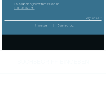
klaus.rudolph@schwimmlexikon.de
0381 36768890
Folgt uns auf
Impressum
Datenschutz