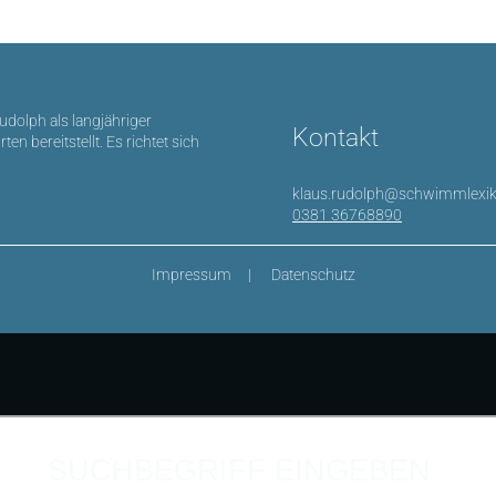
Rudolph als langjähriger
Kontakt
bereitstellt. Es richtet sich
klaus.rudolph@schwimmlexik
0381 36768890
Impressum
Datenschutz