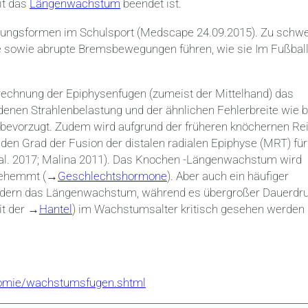
it das
Längenwachstum
beendet ist.
tzungsformen im Schulsport (Medscape 24.09.2015). Zu schw
 sowie abrupte Bremsbewegungen führen, wie sie Im Fußball
echnung der Epiphysenfugen (zumeist der Mittelhand) das
nen Strahlenbelastung und der ähnlichen Fehlerbreite wie b
evorzugt. Zudem wird aufgrund der früheren knöchernen Rei
den Grad der Fusion der distalen radialen Epiphyse (MRT) für
et al. 2017; Malina 2011). Das Knochen -Längenwachstum wird
 gehemmt (→
Geschlechtshormone
). Aber auch ein häufiger
dern das Längenwachstum, während es übergroßer Dauerdr
it der →
Hantel
) im Wachstumsalter kritisch gesehen werden
tomie/wachstumsfugen.shtml