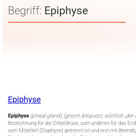
Begriff:
Epiphyse
Epiphyse
Epiphyse
(pineal gland),
(griech.
ἐπίφυσις, wörtlich „der
Bezeichnung für die Zirbeldrüse, zum anderen für das E
vom Mittelteil (Diaphyse) getrennt ist und erst mit Beend