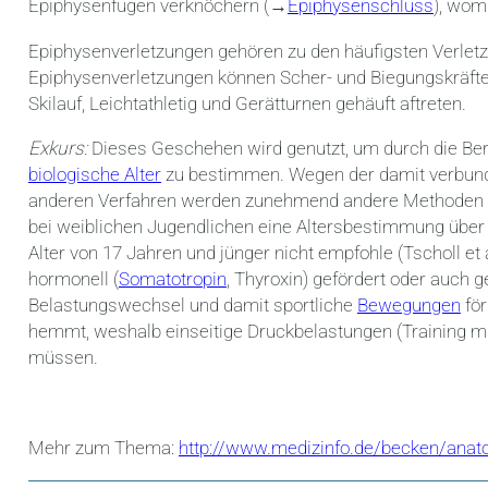
Epiphysenfugen verknöchern (→
Epiphysenschluss
), wom
Epiphysenverletzungen gehören zu den häufigsten Verle
Epiphysenverletzungen können Scher- und Biegungskräfte
Skilauf, Leichtathletig und Gerätturnen gehäuft aftreten.
Exkurs:
Dieses Geschehen wird genutzt, um durch die Ber
biologische Alter
zu bestimmen. Wegen der damit verbunde
anderen Verfahren werden zunehmend andere Methoden b
bei weiblichen Jugendlichen eine Altersbestimmung über 
Alter von 17 Jahren und jünger nicht empfohle (Tscholl 
hormonell (
Somatotropin
, Thyroxin) gefördert oder auch
Belastungswechsel und damit sportliche
Bewegungen
för
hemmt, weshalb einseitige Druckbelastungen (Training m
müssen.
Mehr zum Thema:
http://www.medizinfo.de/becken/ana