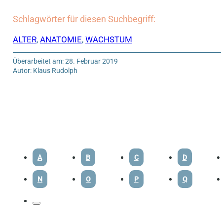
Schlagwörter für diesen Suchbegriff:
ALTER
,
ANATOMIE
,
WACHSTUM
Überarbeitet am: 28. Februar 2019
Autor: Klaus Rudolph
A
B
C
D
N
O
P
Q