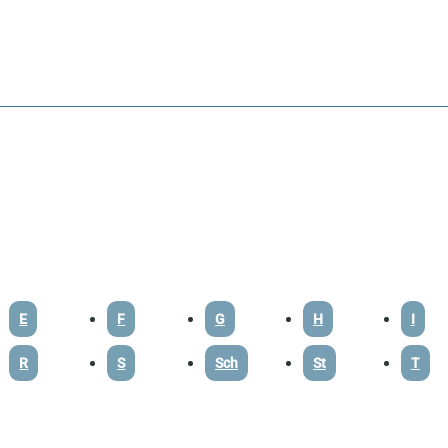
E
F
G
H
I
R
S
Sch
St
T