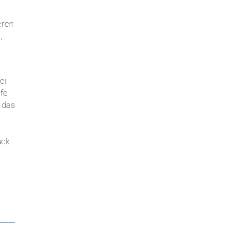
eren
,
ei
fe
 das
uck