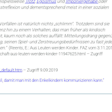
eispielsweise
Trotz
,
Egoismus
und
Imponiergehabe
oder
streflexion und dementsprechend meist in einer sozialen
orfällen ist natürlich nichts „schlimm“. Trotzdem sind sie
enz hin zu einem Verhalten, das man früher als kindisch
 ist, kaum noch als solches auffällt: Mitteilungsdrang gegen
ng, seinen Spiel- und Zerstreuungsbedürfnissen zu fast jede
hen.“
(Reents, E.: Aus Leuten werden Kinder. FAZ vom 3.11.201
llschaft-aus-leuten-werden-kinder-11947625.html – Zugriff
_default.htm
– Zugriff 9.09.2019
ntil, damit man mit den Enkelkindern kommunizieren kann.“