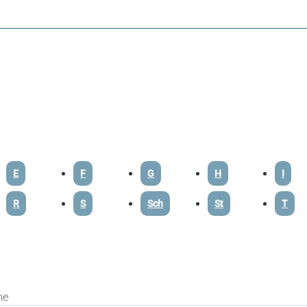
E
F
G
H
I
R
S
Sch
St
T
he