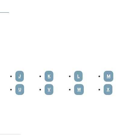
J
K
L
M
U
V
W
X