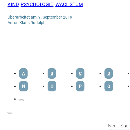
KIND
,
PSYCHOLOGIE
,
WACHSTUM
Überarbeitet am: 9. September 2019
Autor: Klaus Rudolph
A
B
C
D
N
O
P
Q
Neue Suc