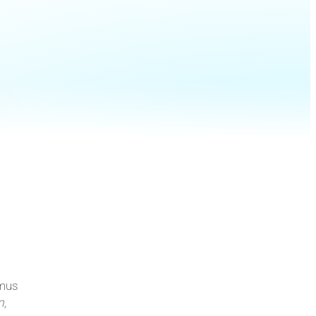
smus
,