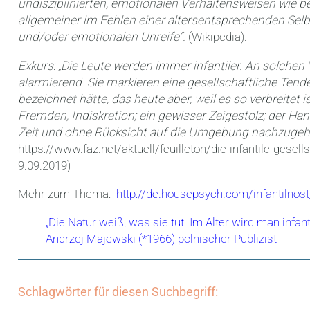
undisziplinierten, emotionalen Verhaltensweisen wie b
allgemeiner im Fehlen einer altersentsprechenden Selb
und/oder emotionalen Unreife“.
(Wikipedia).
Exkurs: „Die Leute werden immer infantiler. An solchen V
alarmierend. Sie markieren eine gesellschaftliche Tend
bezeichnet hätte, das heute aber, weil es so verbreitet
Fremden, Indiskretion; ein gewisser Zeigestolz; der Ha
Zeit und ohne Rücksicht auf die Umgebung nachzuge
https://www.faz.net/aktuell/feuilleton/die-infantile-gese
9.09.2019)
Mehr zum Thema:
http://de.housepsych.com/infantilnost
„Die Natur weiß, was sie tut. Im Alter wird man infa
Andrzej Majewski (*1966) polnischer Publizist
Schlagwörter für diesen Suchbegriff: