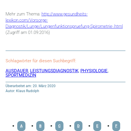
Mehr zum Thema:
http://www.gesundheits-
lexikon.com/Vorsorge-
Diagnostik/Lunge/Lungenfunktionspruefung-Spirometrie-.html
(Zugriff am 01.09.2016)
Schlagwörter für diesen Suchbegriff:
AUSDAUER
,
LEISTUNGSDIAGNOSTIK
,
PHYSIOLOGIE
,
SPORTMEDIZIN
Überarbeitet am: 20. März 2020
Autor: Klaus Rudolph
A
B
C
D
E
F