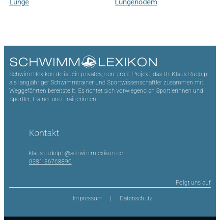
Lunge
Lungenödem
Schwimmlexikon.de ist ein privates, non-profit-Projekt, das Dr. Klaus Rudolph
als langjähriger Schwimmtrainer und Sportwissenschaftler zusammen mit
Weggefährten bereitstellt. Es richtet sich vorwiegend an Sportlerinnen und
Sportler, Trainer und Trainerinnen.
Kontakt
klaus.rudolph@schwimmlexikon.de
0381 36768890
Folgt uns auf
Impressum
Datenschutz