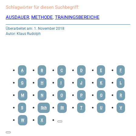
Schlagwörter für diesen Suchbegriff:
AUSDAUER
,
METHODE
,
TRAININGSBEREICHE
Überarbeitet am: 1. November 2018
Autor: Klaus Rudolph
A
B
C
D
E
F
G
H
I
J
K
L
M
N
O
P
Q
R
S
Sch
St
T
U
V
W
X