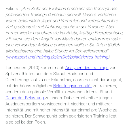
Exkurs:
„Aus Sicht der Evolution erscheint das Konzept des
polarisierten Trainings durchaus sinnvoll. Unsere Vorfahren
waren bekanntlich Jäger und Sammler und verbrachten ihre
Zeit größtenteils mit Nahrungssuche in der Savanne. Aber
immer wieder brauchten sie kurzfristig kräftige Energieschübe,
z.B. wenn sie dem Angriff von Mastodonten entkommen oder
eine verwundete Antilope erwischen wollten. Sie liefen täglich
allerhöchstens eine halbe Stunde im Schwellentempo!“
(
www.sport-und-training.de/artikel/polarisiertes-training
).
Tonnessen (2010) kommt nach
Analysen des Trainings
von
Spitzenathleten aus dem Skilauf, Radsport und
Orientierungslauf zu der Erkenntnis, dass es nicht darum geht,
mit der höchstmöglichen
Belastungsintensität
zu trainieren,
sondern das optimale Verhältnis zwischen Intensität und
Dauer der Belastung
zu finden. Dabei empfiehlt er jungen
Ausdauersportlern vorwiegend mit niedriger und mittlerer
Intensität und mit hoher Intensität nur einmal pro Woche zu
trainieren. Der Schwerpunkt beim polarisierten Training liegt
also bei beiden Polen.