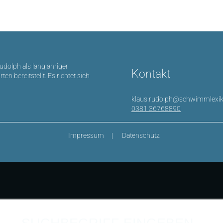
Rudolph als langjähriger
Kontakt
bereitstellt. Es richtet sich
klaus.rudolph@schwimmlexik
0381 36768890
Impressum
Datenschutz