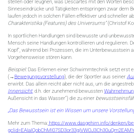
stellen oder leugnen, was Descartes mit den Worten bes
Sinneseindrücke und Tätigkeiten entspringen zwar dem
laufen jedoch in solchen Fällen effektiver und schneller 
Charakteristika (Features) des Universums“
(Christof Ko
In sportlichen Handlungen sind bewusste und unbewusste
Mensch seine Handlungen kontrollieren und regulieren. De
Kopf“, während bei Prozessen, die im Unterbewusstsein a
Vorgehensweise stören kann.
Beispiel:
Das Erlernen einer Schwimmtechnik setzt erst e
(→
Bewegungsvorstellung
), die der Sportler aus seiner
Au
erwirbt. Das allein reicht aber nicht aus, um die angestre
Innensicht
,
d.h. der zunehmend bewussten
Wahrnehmun
Außensicht in das Wasser“) die zu einer
bewusstseinsfä
„Das Bewusstsein ist ein Wissen um unsere Vorstellun
Mehr zum Thema:
https://www.dasgehirn.info/denken/b
gclid=EAIaIQobChMI07SD3or33gIVWOJ3Ch30uQm2EAM