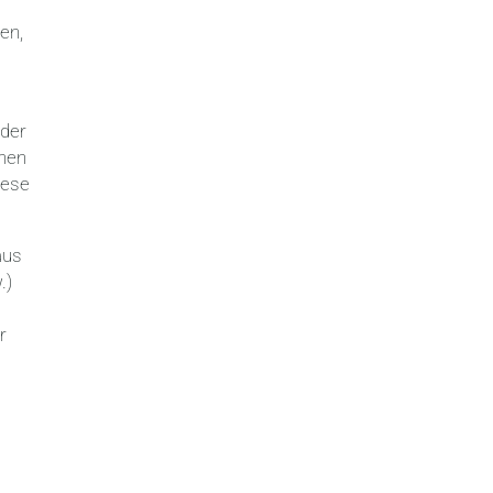
en,
 der
inen
iese
aus
.)
r