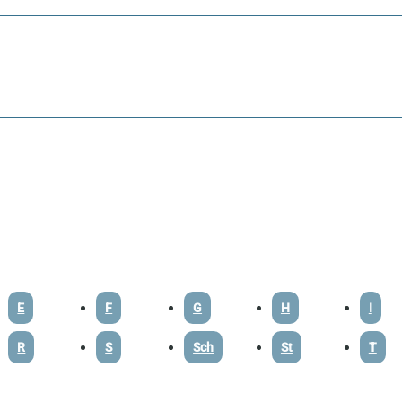
E
F
G
H
I
R
S
Sch
St
T