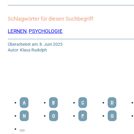
Schlagwörter für diesen Suchbegriff:
LERNEN
,
PSYCHOLOGIE
Überarbeitet am: 8. Juni 2025
Autor: Klaus Rudolph
A
B
C
D
N
O
P
Q