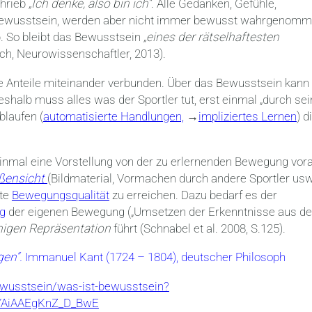
chrieb
„Ich denke, also bin ich“
. Alle Gedanken, Gefühle,
 Bewusstsein, werden aber nicht immer bewusst wahrgenomm
ab. So bleibt das Bewusstsein
„eines der rätselhaftesten
ch, Neurowissenschaftler, 2013).
 Anteile miteinander verbunden. Über das Bewusstsein kann
shalb muss alles was der Sportler tut, erst einmal „durch se
blaufen (
automatisierte Handlungen,
→
impliziertes Lernen
) d
inmal eine Vorstellung von der zu erlernenden Bewegung vor
ßensicht
(Bildmaterial, Vormachen durch andere Sportler usw
bte
Bewegungsqualität
zu erreichen. Dazu bedarf es der
g
der eigenen Bewegung („Umsetzen der Erkenntnisse aus de
higen Repräsentation
führt (Schnabel et al. 2008, S.125).
gen“.
Immanuel Kant (1724 – 1804), deutscher Philosoph
ewusstsein/was-ist-bewusstsein?
YAiAAEgKnZ_D_BwE