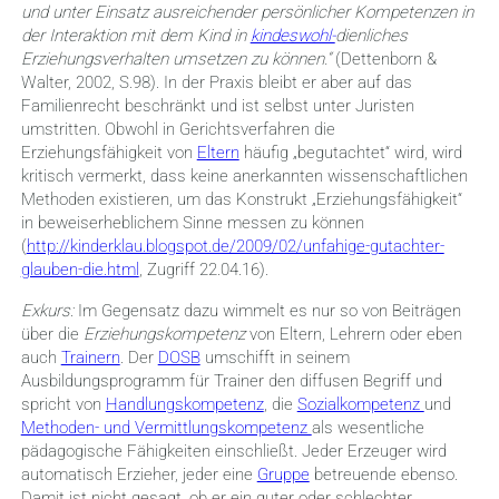
und unter Einsatz ausreichender persönlicher Kompetenzen in
der Interaktion mit dem Kind in
kindeswohl-
dienliches
Erziehungs­verhalten umsetzen zu können.“
(Dettenborn &
Walter, 2002, S.98). In der Praxis bleibt er aber auf das
Familienrecht beschränkt und ist selbst unter Juristen
umstritten. Obwohl in Gerichtsverfahren die
Erziehungsfähigkeit von
Eltern
häufig „begutachtet“ wird, wird
kritisch vermerkt, dass keine anerkannten wissenschaftlichen
Methoden existieren, um das Konstrukt „Erziehungsfähigkeit“
in beweiserheblichem Sinne messen zu können
(
http://kinderklau.blogspot.de/2009/02/unfahige-gutachter-
glauben-die.html
, Zugriff 22.04.16).
Exkurs:
Im Gegensatz dazu wimmelt es nur so von Beiträgen
über die
Erziehungskompetenz
von Eltern, Lehrern oder eben
auch
Trainern
. Der
DOSB
umschifft in seinem
Ausbildungsprogramm für Trainer den diffusen Begriff und
spricht von
Handlungskompetenz
, die
Sozialkompetenz
und
Methoden- und Vermittlungskompetenz
als wesentliche
pädagogische Fähigkeiten einschließt. Jeder Erzeuger wird
automatisch Erzieher, jeder eine
Gruppe
betreuende ebenso.
Damit ist nicht gesagt, ob er ein guter oder schlechter