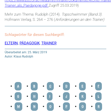
https://www.bso.or.at/fileadmin/Inhalte/Dokumente/Archiv/Train
Trainer_als_Paedagoge.pdf
Zugriff 25.03.2019)
Mehr zum Thema: Rudolph (2014).
Topschwimmer (Band 3)
.
Hofmann Verlag, S. 264 – 276 (
Anforderungen an den Trainer)
Schlagwörter für diesen Suchbegriff:
ELTERN
,
PÄDAGOGIK
,
TRAINER
Überarbeitet am: 25. März 2019
Autor: Klaus Rudolph
A
B
C
D
E
F
G
H
I
J
K
L
M
N
O
P
Q
R