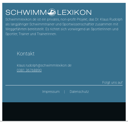
Schwimmlexikon.de ist ein privates, non-profit-Projekt, das Dr. Klaus Rudolph
als langjähriger Schwimmtrainer und Sportwissenschaftler zusammen mit
Weggefährten bereitstellt. Es richtet sich vorwiegend an Sportlerinnen und
Sportler, Trainer und Trainerinnen.
Kontakt
klaus.rudolph@schwimmlexikon.de
0381 36768890
Folgt uns auf
Impressum
Datenschutz