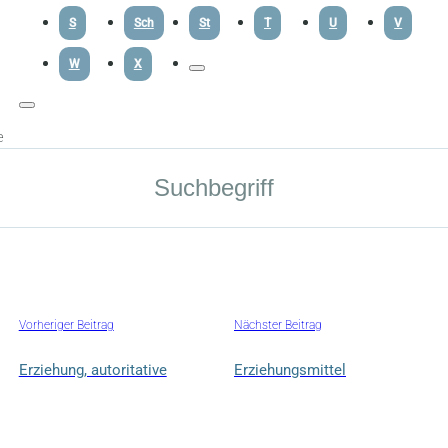
S
Sch
St
T
U
V
W
X
e
Vorheriger Beitrag
Nächster Beitrag
Erziehung, autoritative
Erziehungsmittel