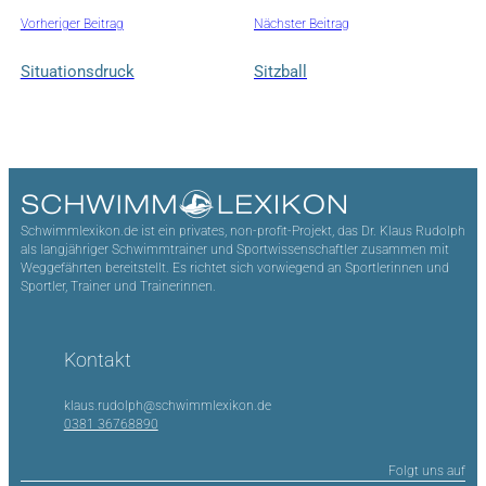
Vorheriger Beitrag
Nächster Beitrag
Situationsdruck
Sitzball
Schwimmlexikon.de ist ein privates, non-profit-Projekt, das Dr. Klaus Rudolph
als langjähriger Schwimmtrainer und Sportwissenschaftler zusammen mit
Weggefährten bereitstellt. Es richtet sich vorwiegend an Sportlerinnen und
Sportler, Trainer und Trainerinnen.
Kontakt
klaus.rudolph@schwimmlexikon.de
0381 36768890
Folgt uns auf