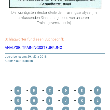
Die wichtigsten Bestandteile der Trainingsanalyse (im
umfassenden Sinne ausgehend von unserem
Trainingsverständnis)
Schlagwörter für diesen Suchbegriff:
ANALYSE
,
TRAININGSSTEUERUNG
Überarbeitet am: 29. März 2018
Autor: Klaus Rudolph
A
B
C
D
E
F
G
H
I
J
K
L