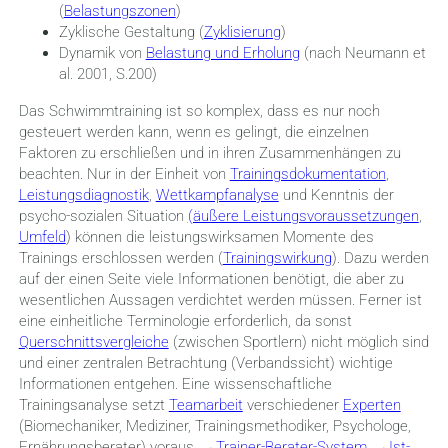
(
Belastungszonen
)
Zyklische Gestaltung (
Zyklisierung
)
Dynamik von
Belastung und Erholung
(nach Neumann et
al. 2001, S.200)
Das Schwimmtraining ist so komplex, dass es nur noch
gesteuert werden kann, wenn es gelingt, die einzelnen
Faktoren zu erschließen und in ihren Zusammenhängen zu
beachten. Nur in der Einheit von
Trainingsdokumentation
,
Leistungsdiagnostik
,
Wettkampfanalyse
und Kenntnis der
psycho-sozialen Situation
(äußere Leistungsvoraussetzungen
,
Umfeld
) können die leistungswirksamen Momente des
Trainings erschlossen werden (
Trainingswirkung
). Dazu werden
auf der einen Seite viele Informationen benötigt, die aber zu
wesentlichen Aussagen verdichtet werden müssen. Ferner ist
eine einheitliche Terminologie erforderlich, da sonst
Querschnittsvergleiche
(zwischen Sportlern) nicht möglich sind
und einer zentralen Betrachtung (Verbandssicht) wichtige
Informationen entgehen. Eine wissenschaftliche
Trainingsanalyse setzt
Teamarbeit
verschiedener
Experten
(Biomechaniker, Mediziner, Trainingsmethodiker, Psychologe,
Ernährungsberater) voraus. →
Trainer-Berater-System
, →
Ist-