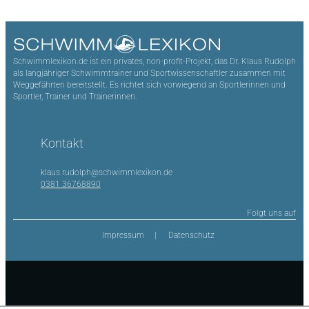
Schwimmlexikon.de ist ein privates, non-profit-Projekt, das Dr. Klaus Rudolph
als langjähriger Schwimmtrainer und Sportwissenschaftler zusammen mit
Weggefährten bereitstellt. Es richtet sich vorwiegend an Sportlerinnen und
Sportler, Trainer und Trainerinnen.
Kontakt
klaus.rudolph@schwimmlexikon.de
0381 36768890
Folgt uns auf
Impressum
Datenschutz