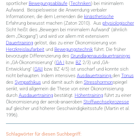
sportlicher
Bewegungsabläufe
(
Techniken
) bei minimalem
Aufwand. Beispielsweise die Anwendung verbaler
Informationen, die dem Lernenden die
kinästhetische
Erfahrung bewusst machen (Zaton 2010). Aus
physiologischer
Sicht heißt dies „Bewegen bei minimalem Aufwand“ (ähnlich
dem „Ökogang“) und wird vor allem mit extensivem
Dauertraining
gelöst, das zu einer Ökonomisierung von
Herzkreislaufarbeit
und
Bewegungstechnik
führt. Die früher
bevorzugte Differenzierung des
Grundlagenausdauertrainings
in „GA-Ökonomisierung“ (
GA I
bzw.
BZ
2/3) und „GA-
Entwicklung“ (
GAII
bzw. BZ 4/5) ist unscharf und konnte sich
nicht behaupten. Indem intensives
Ausdauertraining
den
Tonus
des
Sympathikus
und damit auch den
Stresshormon
spiegel
senkt, wird allgemein die These von einer Ökonomisierung
durch
Ausdauertraining
bestätigt.
Höhentraining
führt zu
einer
Ökonomisierung der aerob-anaeroben
Stoffwechselprozesse
auf gleicher und höherer Geschwindigkeitsstufe (Martin et al.
1996).
Schlagwörter für diesen Suchbegriff: