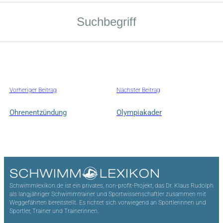
Vorheriger Beitrag
Nächster Beitrag
Ohrenentzündung
Olympiakader
Schwimmlexikon.de ist ein privates, non-profit-Projekt, das Dr. Klaus Rudolph
als langjähriger Schwimmtrainer und Sportwissenschaftler zusammen mit
Weggefährten bereitstellt. Es richtet sich vorwiegend an Sportlerinnen und
Sportler, Trainer und Trainerinnen.