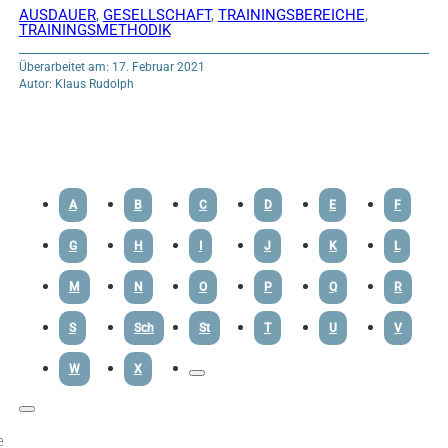
AUSDAUER
,
GESELLSCHAFT
,
TRAININGSBEREICHE
,
TRAININGSMETHODIK
Überarbeitet am: 17. Februar 2021
Autor: Klaus Rudolph
A
B
C
D
E
F
G
H
I
J
K
L
M
N
O
P
Q
R
S
Sch
St
T
U
V
W
X
e