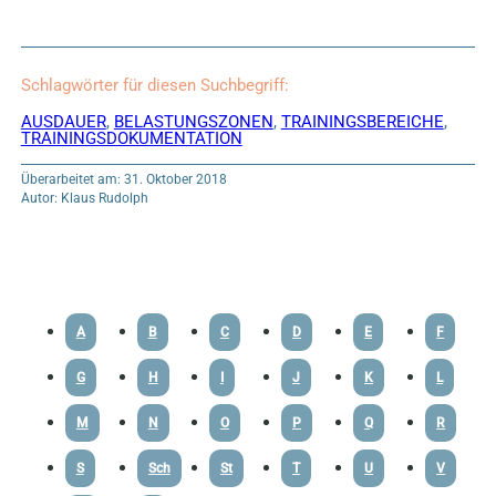
Schlagwörter für diesen Suchbegriff:
AUSDAUER
,
BELASTUNGSZONEN
,
TRAININGSBEREICHE
,
TRAININGSDOKUMENTATION
Überarbeitet am: 31. Oktober 2018
Autor: Klaus Rudolph
A
B
C
D
E
F
G
H
I
J
K
L
M
N
O
P
Q
R
S
Sch
St
T
U
V