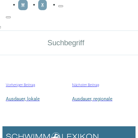
W
X
e
Vorheriger Beitrag
Nächster Beitrag
Ausdauer, lokale
Ausdauer, regionale