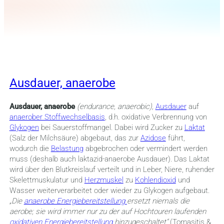
Ausdauer, anaerobe
Ausdauer, anaerobe
(endurance, anaerobic),
Ausdauer
auf
anaerober Stoffwechselbasis
, d.h. oxidative Verbrennung von
Glykogen
bei Sauerstoffmangel. Dabei wird Zucker zu
Laktat
(Salz der Milchsäure) abgebaut, das zur
Azidose
führt,
wodurch die
Belastung
abgebrochen oder vermindert werden
muss (deshalb auch laktazid-anaerobe Ausdauer). Das Laktat
wird über den Blutkreislauf verteilt und in Leber, Niere, ruhender
Skelettmuskulatur und
Herzmuskel
zu
Kohlendioxid
und
Wasser weiterverarbeitet oder wieder zu Glykogen aufgebaut.
„Die
anaerobe Energiebereitstellung
ersetzt niemals die
aerobe; sie wird immer nur zu der auf Hochtouren laufenden
oxidativen Energiebereitstellung
hinzugeschaltet“
(Tomasitis &