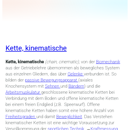
Kette, kinematische
Kette, kinematische
(chain, cinematic),
von der
Biomechanik
aus der Getriebelehre übernommen als bewegliches System
aus einzelnen Gliedern, das über
Gelenke
verbunden ist. So
bilden der
passive Bewegungsapparat
(axiales
Knochensystem mit
Sehnen
und
Bändern
) und die
Arbeitsmuskulatur
geschlossene kinematische Ketten bei
Verbindung mit dem Boden und offene kinematische Ketten
bei einem freien Endglied (z.B. Speerwurf). Offene
kinematische Ketten haben somit eine höhere Anzahl von
Freiheitsgraden
und damit
Beweglichkeit
. Das Verstehen
kinematischer Ketten ist eine wichtige Voraussetzung zur
Vervollkommnung der
sportlichen Technik
. →
Kraftmessung
,