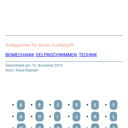
Schlagwörter für diesen Suchbegriff:
BIOMECHANIK
,
DELFINSCHWIMMEN
,
TECHNIK
Überarbeitet am: 16. November 2019
Autor: Klaus Rudolph
A
B
C
D
E
F
G
H
I
J
K
L