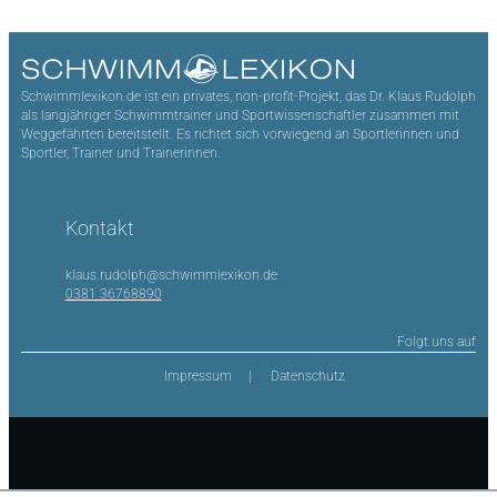
Schwimmlexikon.de ist ein privates, non-profit-Projekt, das Dr. Klaus Rudolph
als langjähriger Schwimmtrainer und Sportwissenschaftler zusammen mit
Weggefährten bereitstellt. Es richtet sich vorwiegend an Sportlerinnen und
Sportler, Trainer und Trainerinnen.
Kontakt
klaus.rudolph@schwimmlexikon.de
0381 36768890
Folgt uns auf
Impressum
Datenschutz