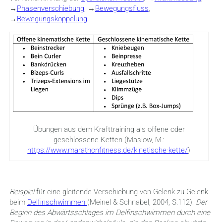
→
Phasenverschiebung
, →
Bewegungsfluss
,
→
Bewegungskoppelung
Übungen aus dem Krafttraining als offene oder
geschlossene Ketten (Maslow, M.:
https://www.marathonfitness.de/kinetische-kette/
)
Beispiel
für eine gleitende Verschiebung von Gelenk zu Gelenk
beim
Delfinschwimmen
(Meinel & Schnabel, 2004, S.112):
Der
Beginn des Abwärtsschlages im Delfinschwimmen durch eine