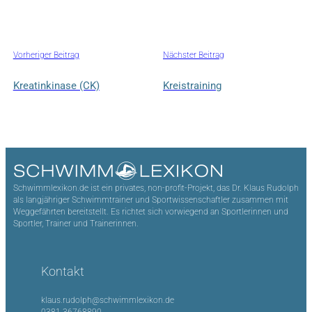
Vorheriger Beitrag
Nächster Beitrag
Kreatinkinase (CK)
Kreistraining
Schwimmlexikon.de ist ein privates, non-profit-Projekt, das Dr. Klaus Rudolph
als langjähriger Schwimmtrainer und Sportwissenschaftler zusammen mit
Weggefährten bereitstellt. Es richtet sich vorwiegend an Sportlerinnen und
Sportler, Trainer und Trainerinnen.
Kontakt
klaus.rudolph@schwimmlexikon.de