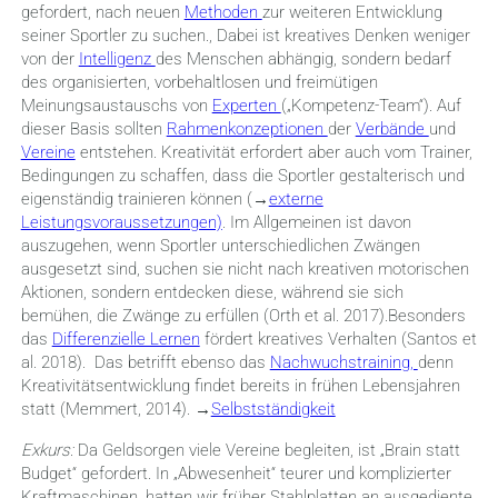
gefordert, nach neuen
Methoden
zur weiteren Entwicklung
seiner Sportler zu suchen., Dabei ist kreatives Denken weniger
von der
Intelligenz
des Menschen abhängig, sondern bedarf
des organisierten, vorbehaltlosen und freimütigen
Meinungsaustauschs von
Experten
(„Kompetenz-Team“). Auf
dieser Basis sollten
Rahmenkonzeptionen
der
Verbände
und
Vereine
entstehen. Kreativität erfordert aber auch vom Trainer,
Bedingungen zu schaffen, dass die Sportler gestalterisch und
eigenständig trainieren können (→
externe
Leistungsvoraussetzungen)
. Im Allgemeinen ist davon
auszugehen, wenn Sportler unterschiedlichen Zwängen
ausgesetzt sind, suchen sie nicht nach kreativen motorischen
Aktionen, sondern entdecken diese, während sie sich
bemühen, die Zwänge zu erfüllen (Orth et al. 2017).Besonders
das
Differenzielle Lernen
fördert kreatives Verhalten (Santos et
al. 2018). Das betrifft ebenso das
Nachwuchstraining,
denn
Kreativitätsentwicklung findet bereits in frühen Lebensjahren
statt (Memmert, 2014). →
Selbstständigkeit
Exkurs:
Da Geldsorgen viele Vereine begleiten, ist „Brain statt
Budget“ gefordert. In „Abwesenheit“ teurer und komplizierter
Kraftmaschinen, hatten wir früher Stahlplatten an ausgediente