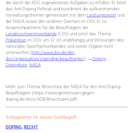
die durch die ADO zugewiesenen Aufgaben zu erfüllen. Er leitet
das Anti-Doping Referat und koordiniert die aufkommenden
Verwaltungsthemen gemeinsam mit dem
Leistungssport
und
der NADA sowie den anderen Gremien im DSV. Er ist
Ansprechpartnerin für die Beauftragten der
Landesschwimmverbände
(LSV) und setzt das Thema
Prävention
im DSV um. Er ist unabhängig und Weisungen des
nationalen Sportfachverbandes und seiner Organe nicht
unterworfen (
http://www.dsv.de/der-
dsv/organisation/staendige-beauftragte/
). →
Doping
,
Dopingliste
,
NADA
Mehr zum Thema: Broschüre der NADA für den Anti-Doping-
Beauftragten (https://www.gemeinsam-gegen-
doping.de/docs/ADB-Broschuere.pdf)
Schlagwörter für diesen Suchbegriff:
DOPING
,
RECHT