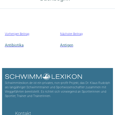
Vorheriger Beitrag
Nächster Beitrag
Antibiotika
Antigen
Schwimmlexikon.de ist ein privates, non-profit-Projekt, das Dr. Klaus Rudolph
als langjähriger Schwimmtrainer und Sportwissenschaftler zusammen mit
Weggefährten bereitstellt. Es richtet sich vorwiegend an Sportlerinnen und
Sportler, Trainer und Trainerinnen.
Kontakt