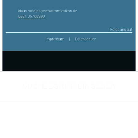
klaus.rudolph@schwimmlexikon.de
0381 36768890
Folgt uns auf
Impressum
Datenschutz