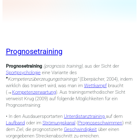
Prognosetraining
Prognosetraining
(prognosis training),
aus der Sicht der
Sportpsychologie
eine Variante des
”
Kompetenzüberzeugungstrainings”
(Eberpächer, 2004), indem
wirklich das trainiert wird, was man im
Wettkampf
braucht
(→
Kompetenzerwartung
). Aus trainingsmethodischer Sicht
verweist Krug (2009) auf f
olgende Möglichkeiten für ein
Prognosetrai
ning:
•
In
den
Ausdauersportarten
Unterdistanztraining
auf dem
Laufband
oder im
Strömungskanal
(
Prognoseschwimmen
) mit
dem Ziel,
die prognostizierte
Geschwindigkeit
über einen
vorgegebenen Streckenabschnitt zu erreichen.