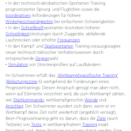
•
In den technisch-akrobatischen Sportarten Training
prognostizierter Sprung- und Flughöhen sowie die
koordinativen
Anforderungen für höhere
Winkelgeschwindigkeiten
bei einfacheren Schwierigkeiten.
•
In den
Schnellkraft
sportarten Anstreben
höherer
Schnelligkeit
sleistungen durch Zug
geräte, abfallende
Laufstrecken oder erhöhte
Frequenzen
.
•
In den Kampf- und
Spielsportarten
Training
vorausgesagter,
neuer technisch-taktischer Ver
haltensweisen durch
entsprechende
Gegner
wahl.
•
Simulation
von Streckenprofilen auf Laufbändern.
Im Schwimmen erfüllt das „
Wettkampfspezifische Training“
(
Belastungszone
6) weitgehend die Forderungen eines
Prognosetrainings. Diesen Anspruch genügt man aber nicht,
wenn auf Elemente verzichtet wird, die zum Wettkampf zählen,
wie
Startkommando
, wettkampfgerechte
Wende
und
Anschlag
. Der Schwimmer wundert sich dann, wenn er im
Wettkampf diese Zeit nicht wiederholt (angeblich versagt).
Beim Prognosetraining geht es darum, dass die
Ziele
(auch
Teilziele) von
Tests
in wettkampfnahem
Training
exakt
festgelegt und deren Realisierung eingeschätzt werden. Eine