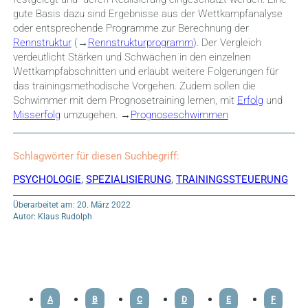
gute Basis dazu sind Ergebnisse aus der Wettkampfanalyse
oder entsprechende Programme zur Berechnung der
Rennstruktur
(→
Rennstrukturprogramm
). Der Vergleich
verdeutlicht Stärken und Schwächen in den einzelnen
Wettkampfabschnitten und erlaubt weitere Folgerungen für
das trainingsmethodische Vorgehen. Zudem sollen die
Schwimmer mit dem Prognosetraining lernen, mit
Erfolg
und
Misserfolg
umzugehen. →
Prognoseschwimmen
Schlagwörter für diesen Suchbegriff:
PSYCHOLOGIE
,
SPEZIALISIERUNG
,
TRAININGSSTEUERUNG
Überarbeitet am: 20. März 2022
Autor: Klaus Rudolph
A
B
C
D
E
F