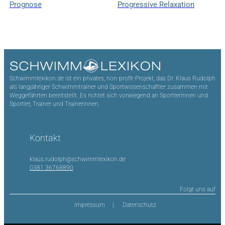
Prognose
Progressive Relaxation
Schwimmlexikon.de ist ein privates, non-profit-Projekt, das Dr. Klaus Rudolph
als langjähriger Schwimmtrainer und Sportwissenschaftler zusammen mit
Weggefährten bereitstellt. Es richtet sich vorwiegend an Sportlerinnen und
Sportler, Trainer und Trainerinnen.
Kontakt
klaus.rudolph@schwimmlexikon.de
0381 36768890
Folgt uns auf
Impressum
Datenschutz