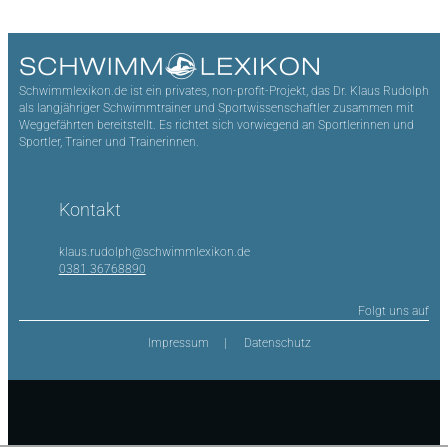
Schwimmlexikon.de ist ein privates, non-profit-Projekt, das Dr. Klaus Rudolph
als langjähriger Schwimmtrainer und Sportwissenschaftler zusammen mit
Weggefährten bereitstellt. Es richtet sich vorwiegend an Sportlerinnen und
Sportler, Trainer und Trainerinnen.
Kontakt
klaus.rudolph@schwimmlexikon.de
0381 36768890
Folgt uns auf
Impressum
Datenschutz