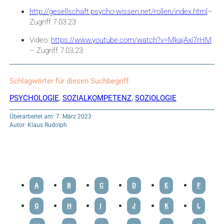
http://gesellschaft.psycho-wissen.net/rollen/index.html
–
Zugriff 7.03.23
Video:
https://www.youtube.com/watch?v=MkajAxi7rHM
– Zugriff 7.03.23
Schlagwörter für diesen Suchbegriff:
PSYCHOLOGIE
,
SOZIALKOMPETENZ
,
SOZIOLOGIE
Überarbeitet am: 7. März 2023
Autor: Klaus Rudolph
A
B
C
D
E
F
G
H
I
J
K
L