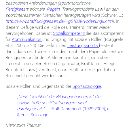
besonderen Anforderungen (sportmotorische
Fertigkeit
smerkmale,
Regeln
, Trainingsmodelle usw.) an den
sportinteressierten Menschen herangetragen wird
(Schwier, J.:
http://www.staff.uni-giessen.de/~g51039/vorlesungII.htm
)
.
In
diesem Gefüge wird die Rolle des Trainers immer wieder
hervorgehoben. Dabei ist
Sozialkompetenz
die Basiskompetenz
für
Kommunikation
und Umgang mit sozialen Rollen (Borggrefe
et al. 2006, S.24). Die Gefahr des
Leistungssports
besteht
darin, dass der Trainer zumindest nach dem Papier als zentrale
Bezugsperson für den Athleten anerkannt ist, sich aber
zumeist in so vielen Rollen (Organisator, Kraftfahrer, Pfleger,
Beichtstuhl usw.) verstrickt, dass er oft seiner eigentlichen
Rolle nicht gerecht werden kann.
Soziale Rollen sind Gegenstand der
Sportsoziologie
.
„Ohne Gleichheit der Bildungschancen ist die
soziale Rolle des Staatsbürgers nicht
durchgesetzt
. “ Ralf Dahrendorf (1929-2009), dt.
& engl. Soziologe
Mehr zum Thema: